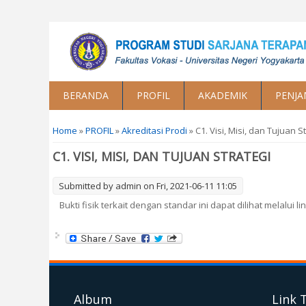
BERANDA
PROFIL
AKADEMIK
PENJA
You are here
Home
»
PROFIL
»
Akreditasi Prodi
» C1. Visi, Misi, dan Tujuan S
C1. VISI, MISI, DAN TUJUAN STRATEGI
Submitted by
admin
on Fri, 2021-06-11 11:05
Bukti fisik terkait dengan standar ini dapat dilihat melalui li
Album
Link 