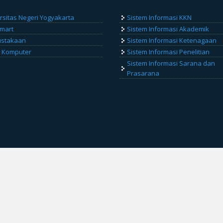
rsitas Negeri Yogyakarta
Sistem Informasi KKN
Smart
Sistem Informasi Akademik
ustakaan
Sistem Informasi Ketenagaan
 Komputer
Sistem Informasi Penelitian
Sistem Informasi Sarana dan
Prasarana