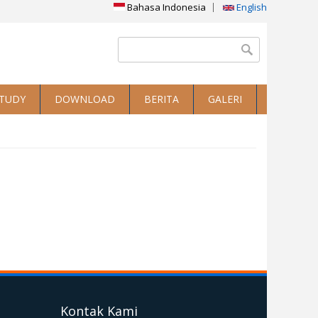
Bahasa Indonesia
English
Search form
Search
STUDY
DOWNLOAD
BERITA
GALERI
Kontak Kami