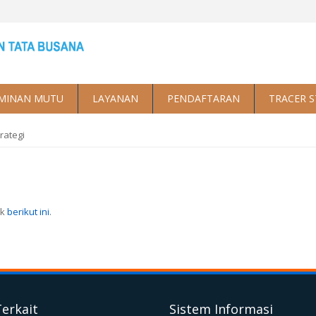
MINAN MUTU
LAYANAN
PENDAFTARAN
TRACER 
trategi
nk
berikut ini
.
Terkait
Sistem Informasi