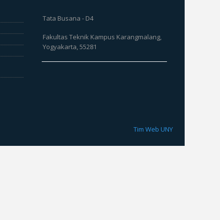
Tata Busana - D4
Fakultas Teknik Kampus Karangmalang,
Yogyakarta, 55281
Tim Web UNY