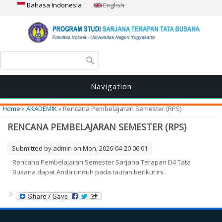
Bahasa Indonesia
English
Search form
Search
Navigation
You are here
Home
»
AKADEMIK
» Rencana Pembelajaran Semester (RPS)
RENCANA PEMBELAJARAN SEMESTER (RPS)
Submitted by
admin
on Mon, 2026-04-20 06:01
Rencana Pembelajaran Semester Sarjana Terapan D4 Tata
Busana dapat Anda unduh pada tautan berikut ini.